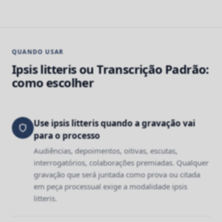
QUANDO USAR
Ipsis litteris ou Transcrição Padrão:
como escolher
Use ipsis litteris quando a gravação vai
para o processo
Audiências, depoimentos, oitivas, escutas,
interrogatórios, colaborações premiadas. Qualquer
gravação que será juntada como prova ou citada
em peça processual exige a modalidade ipsis
litteris.