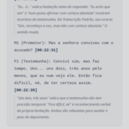
"Eu... é..." indica hesitação antes de responder. "Eu acho que
sim" e "num posso afirmar com certeza absoluta" mostram
incerteza da testemunha. Na Transcrição Padrão, isso viraria:
"Sim, reconheço a voz, mas não com certeza absoluta." O
sentido muda.
M1 (Promotor): Mas a senhora conviveu com o
acusado?
[00:22:31]
F1 (Testemunha): Conviví sim, mas faz
tempo. Uns... uns dois, três anos pelo
menos, que eu num vejo ele. Então fica
difícil, né, de ter certeza assim.
[00:22:39]
"Uns dois, três anos" indica que a testemunha não tem
precisão temporal. "Fica difícil, né" é reconhecimento verbal
da própria limitação. Ambos são relevantes para avaliar o
peso do depoimento.