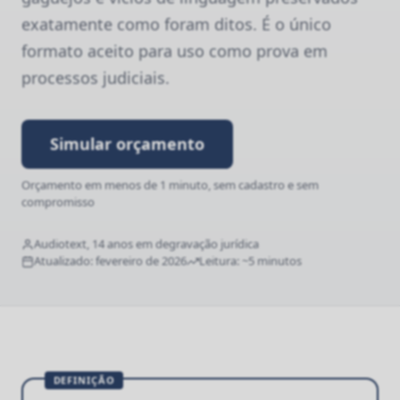
exatamente como foram ditos. É o único
formato aceito para uso como prova em
processos judiciais.
Simular orçamento
Orçamento em menos de 1 minuto, sem cadastro e sem
compromisso
Audiotext, 14 anos em degravação jurídica
Atualizado: fevereiro de 2026
Leitura: ~5 minutos