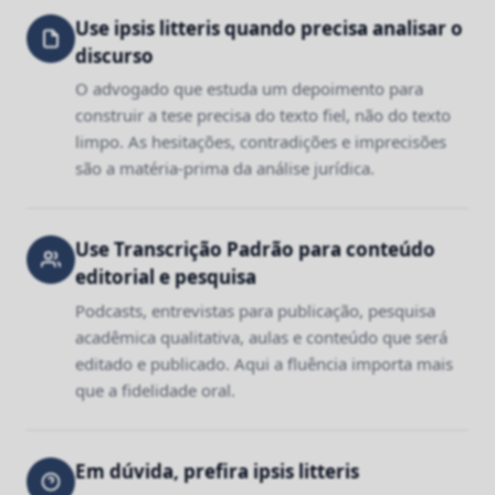
Use ipsis litteris quando precisa analisar o
discurso
O advogado que estuda um depoimento para
construir a tese precisa do texto fiel, não do texto
limpo. As hesitações, contradições e imprecisões
são a matéria-prima da análise jurídica.
Use Transcrição Padrão para conteúdo
editorial e pesquisa
Podcasts, entrevistas para publicação, pesquisa
acadêmica qualitativa, aulas e conteúdo que será
editado e publicado. Aqui a fluência importa mais
que a fidelidade oral.
Em dúvida, prefira ipsis litteris