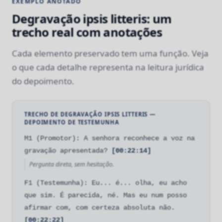
EXEMPLO ANOTADO
Degravação ipsis litteris: um
trecho real com anotações
Cada elemento preservado tem uma função. Veja
o que cada detalhe representa na leitura jurídica
do depoimento.
TRECHO DE DEGRAVAÇÃO IPSIS LITTERIS —
DEPOIMENTO DE TESTEMUNHA
M1 (Promotor): A senhora reconhece a voz na
gravação apresentada?
[00:22:14]
Pergunta direta, sem hesitação.
F1 (Testemunha): Eu... é... olha, eu acho
que sim. É parecida, né. Mas eu num posso
afirmar com, com certeza absoluta não.
[00:22:22]