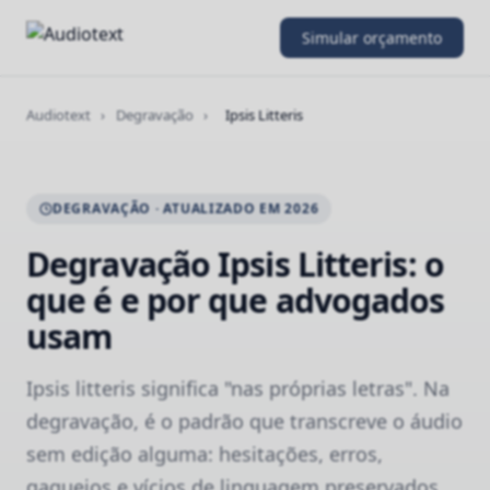
Simular orçamento
Audiotext
›
Degravação
›
Ipsis Litteris
DEGRAVAÇÃO · ATUALIZADO EM 2026
Degravação Ipsis Litteris: o
que é e por que advogados
usam
Ipsis litteris significa "nas próprias letras". Na
degravação, é o padrão que transcreve o áudio
sem edição alguma: hesitações, erros,
gaguejos e vícios de linguagem preservados