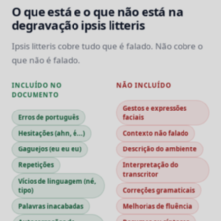
O que está e o que não está na
degravação ipsis litteris
Ipsis litteris cobre tudo que é falado. Não cobre o
que não é falado.
INCLUÍDO NO
NÃO INCLUÍDO
DOCUMENTO
Gestos e expressões
Erros de português
faciais
Hesitações (ahn, é...)
Contexto não falado
Gaguejos (eu eu eu)
Descrição do ambiente
Repetições
Interpretação do
transcritor
Vícios de linguagem (né,
tipo)
Correções gramaticais
Palavras inacabadas
Melhorias de fluência