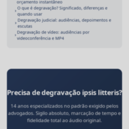
orçamento instantâneo
O que é degravação? Significado, diferenças e
quando usar
Degravação judicial: audiências, depoimentos e
escutas
Degravação de vídeo: audiências por
videoconferência e MP4
Precisa de degravação ipsis litteris?
14 anos especializados no padrão exigido pelos
advogados. Sigilo absoluto, marcação de tempo e
fidelidade total ao áudio original.