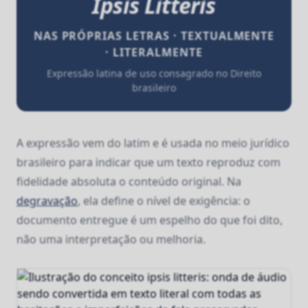
Ipsis Litteris
NAS PRÓPRIAS LETRAS · TEXTUALMENTE
· LITERALMENTE
Expressão latina de uso consagrado no Direito
brasileiro
A expressão vem do latim e é usada no meio jurídico
brasileiro para indicar que um texto reproduz com
fidelidade absoluta o conteúdo original. Na
degravação
, ela define o nível de exigência: o
documento entregue é um espelho do que foi dito,
não uma interpretação ou melhoria.