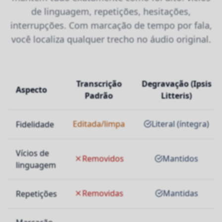
de linguagem, repetições, hesitações,
interrupções. Com marcação de tempo por fala,
você localiza qualquer trecho no áudio original.
Transcrição
Degravação (Ipsis
Aspecto
Padrão
Litteris)
Editada/limpa
Literal (íntegra)
Fidelidade
Vícios de
Removidos
Mantidos
linguagem
Removidas
Mantidas
Repetições