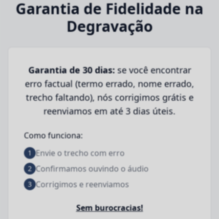
Garantia de Fidelidade na
Degravação
Garantia de 30 dias:
se você encontrar
erro factual (termo errado, nome errado,
trecho faltando), nós corrigimos grátis e
reenviamos em até 3 dias úteis.
Como funciona:
Envie o trecho com erro
1
Confirmamos ouvindo o áudio
2
Corrigimos e reenviamos
3
Sem burocracias!