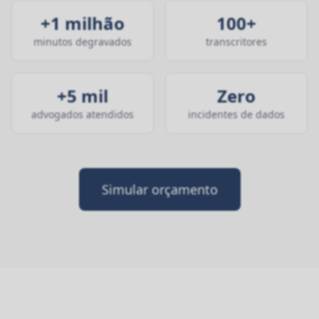
+1 milhão
100+
minutos degravados
transcritores
+5 mil
Zero
advogados atendidos
incidentes de dados
Simular orçamento